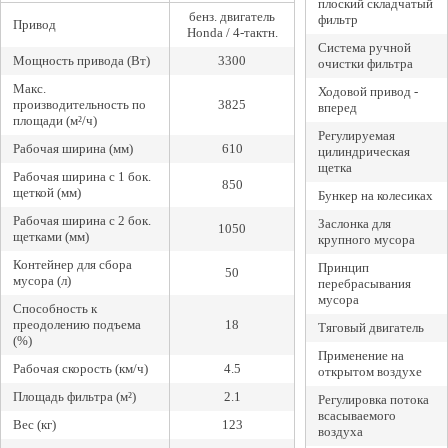
плоский складчатый
бенз. двигатель
фильтр
Привод
Honda / 4-тактн.
Система ручной
Мощность привода (Вт)
3300
очистки фильтра
Макс.
Ходовой привод -
производительность по
3825
вперед
площади (м²/ч)
Регулируемая
Рабочая ширина (мм)
610
цилиндрическая
щетка
Рабочая ширина с 1 бок.
850
щеткой (мм)
Бункер на колесиках
Рабочая ширина с 2 бок.
Заслонка для
1050
щетками (мм)
крупного мусора
Контейнер для сбора
Принцип
50
мусора (л)
перебрасывания
мусора
Способность к
преодолению подъема
18
Тяговый двигатель
(%)
Применение на
Рабочая скорость (км/ч)
4.5
открытом воздухе
Площадь фильтра (м²)
2.1
Регулировка потока
всасываемого
Вес (кг)
123
воздуха