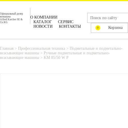
Официальный дилер
концерна
О КОМПАНИИ
Alfred Karcher SE &
КАТАЛОГ
СЕРВИС
Co.KG
НОВОСТИ
КОНТАКТЫ
Корзина
0
Главная
>
Профессиональная техника
>
Подметальные и подметально-
всасывающие машины
>
Ручные подметальные и подметально-
всасывающие машины
>
KM 85/50 W P