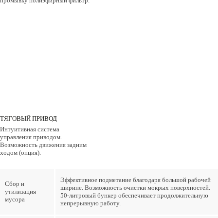
промывку полиэфирный фильтр.
ТЯГОВЫЙ ПРИВОД
Интуитивная система
управления приводом.
Возможность движения задним
ходом (опция).
Эффективное подметание благодаря большой рабочей
Сбор и
ширине. Возможность очистки мокрых поверхностей.
утилизация
50-литровый бункер обеспечивает продолжительную
мусора
непрерывную работу.