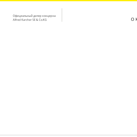
Официальный дилер концерна
О 
Alfred Karcher SE & Co.KG