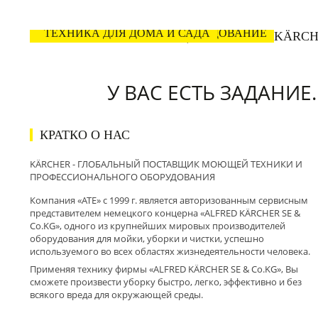
ПРОФЕССИОНАЛЬНОЕ ОБОРУДОВАНИЕ
ТЕХНИКА ДЛЯ ДОМА И САДА
УБОРОЧНАЯ И ЧИСТЯЩАЯ ТЕХНИКА KӒRC
У ВАС ЕСТЬ ЗАДАНИЕ
КРАТКО О НАС
KӒRCHER - ГЛОБАЛЬНЫЙ ПОСТАВЩИК МОЮЩЕЙ ТЕХНИКИ И
ПРОФЕССИОНАЛЬНОГО ОБОРУДОВАНИЯ
Компания «ATE» с 1999 г. является авторизованным сервисным
представителем немецкого концерна «ALFRED KӒRCHER SE &
Co.KG», одного из крупнейших мировых производителей
оборудования для мойки, уборки и чистки, успешно
используемого во всех областях жизнедеятельности человека.
Применяя технику фирмы «ALFRED KӒRCHER SE & Co.KG», Вы
сможете произвести уборку быстро, легко, эффективно и без
всякого вреда для окружающей среды.