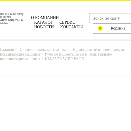
Официальный дилер
концерна
О КОМПАНИИ
Alfred Karcher SE &
КАТАЛОГ
СЕРВИС
Co.KG
НОВОСТИ
КОНТАКТЫ
Корзина
0
Главная
>
Профессиональная техника
>
Подметальные и подметально-
всасывающие машины
>
Ручные подметальные и подметально-
всасывающие машины
>
KM 85/50 W BP PACK