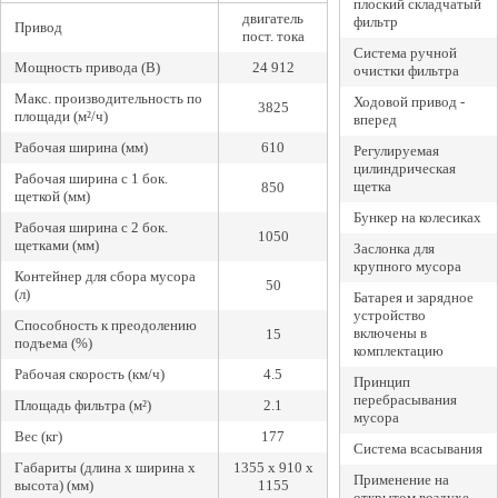
плоский складчатый
двигатель
фильтр
Привод
пост. тока
Система ручной
Мощность привода (В)
24 912
очистки фильтра
Макс. производительность по
Ходовой привод -
3825
площади (м²/ч)
вперед
Рабочая ширина (мм)
610
Регулируемая
цилиндрическая
Рабочая ширина с 1 бок.
щетка
850
щеткой (мм)
Бункер на колесиках
Рабочая ширина с 2 бок.
1050
щетками (мм)
Заслонка для
крупного мусора
Контейнер для сбора мусора
50
(л)
Батарея и зарядное
устройство
Способность к преодолению
включены в
15
подъема (%)
комплектацию
Рабочая скорость (км/ч)
4.5
Принцип
перебрасывания
Площадь фильтра (м²)
2.1
мусора
Вес (кг)
177
Система всасывания
Габариты (длина х ширина х
1355 x 910 x
Применение на
высота) (мм)
1155
открытом воздухе