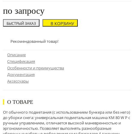
по запросу
В КОРЗИНУ
БЫСТРЫЙ ЗАКАЗ
Рекомендованный товар!
Описание
Спецификация
Особенности и преимущества
Документация
Аксессуары
О ТОВАРЕ
От обычного подметания (с использованием бункера или без него)
до уборки снега: универсальная подметальная машина KM 80 W P с
ручным управлением, отличается высокой маневренностью и
эргономичностью. Позволяет выполнять разнообразные
уборочные работы в любое время года благодаря 4-тактному