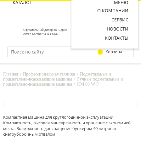
КАТАЛОГ
МЕНЮ
О КОМПАНИИ
СЕРВИС
НОВОСТИ
Официальный дилер концерна
Alfred Karcher SE & Co.KG
КОНТАКТЫ
Корзина
0
Главная
>
Профессиональная техника
>
Подметальные и
подметально-всасывающие машины
>
Ручные подметальные и
подметально-всасывающие машины
>
KM 80 W P
Компактная машина для круглогодичной эксплуатации.
Компактность, высокая маневренность и хранение с экономией
места. Возможность дооснащения бункером 40 литров и
снегоуборочным отвалом.