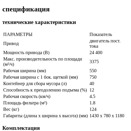
спецификация
технические характеристики
ПАРАМЕТРЫ
Показатель
двигатель пост.
Привод
тока
Мощность привода (В)
24 400
Макс. производительность по площади
3375
(м²/ч)
Рабочая ширина (мм)
550
Рабочая ширина с 1 бок. щеткой (мм)
750
Контейнер для сбора мусора (л)
40
Способность к преодолению подъема (%)
12
Рабочая скорость (км/ч)
4.5
Площадь фильтра (м²)
1.8
Вес (кг)
124
Габариты (длина х ширина х высота) (мм)
1430 x 780 x 1180
Комплектация