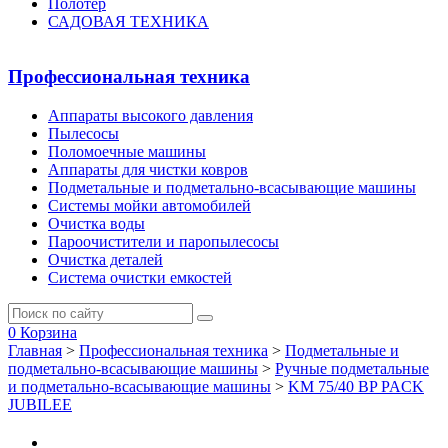
Полотер
САДОВАЯ ТЕХНИКА
Профессиональная техника
Аппараты высокого давления
Пылесосы
Поломоечные машины
Аппараты для чистки ковров
Подметальные и подметально-всасывающие машины
Системы мойки автомобилей
Очистка воды
Пароочистители и паропылесосы
Очистка деталей
Система очистки емкостей
0
Корзина
Главная
>
Профессиональная техника
>
Подметальные и
подметально-всасывающие машины
>
Ручные подметальные
и подметально-всасывающие машины
>
KM 75/40 BP PACK
JUBILEE