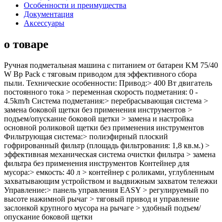
Особенности и преимущества
Документация
Аксессуары
о товаре
Ручная подметальная машина с питанием от батареи KM 75/40
W Bp Pack с тяговым приводом для эффективного сбора
пыли. Технические особенности: Привод:> 400 Вт двигатель
постоянного тока > переменная скорость подметания: 0 -
4.5km/h Система подметания:> перебрасывающая система >
замена боковой щетки без применения инструментов >
подъем/опускание боковой щетки > замена и настройка
основной роликовой щетки без применения инструментов
Фильтрующая система:> полиэфирный плоский
гофрированный фильтр (площадь фильтрования: 1,8 кв.м.) >
эффективная механическая система очистки фильтра > замена
фильтра без применения инструментов Контейнер для
мусора:> емкость: 40 л > контейнер с роликами, углубленным
захватывающим устройством и выдвижным захватом тележки
Управление:> панель управления EASY > регулируемый по
высоте нажимной рычаг > тяговый привод и управление
заслонкой крупного мусора на рычаге > удобный подъем/
опускание боковой щетки