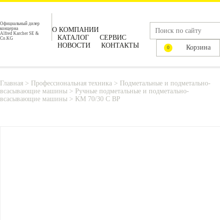
Официальный дилер
концерна
О КОМПАНИИ
Alfred Karcher SE &
КАТАЛОГ
СЕРВИС
Co.KG
НОВОСТИ
КОНТАКТЫ
Корзина
0
Главная
>
Профессиональная техника
>
Подметальные и подметально-
всасывающие машины
>
Ручные подметальные и подметально-
всасывающие машины
>
KM 70/30 C BP