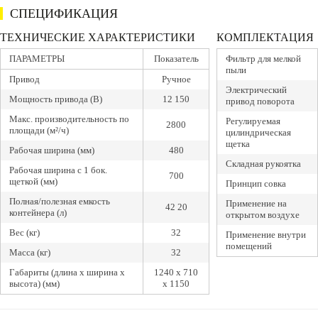
СПЕЦИФИКАЦИЯ
ТЕХНИЧЕСКИЕ ХАРАКТЕРИСТИКИ
КОМПЛЕКТАЦИЯ
ПАРАМЕТРЫ
Показатель
Фильтр для мелкой
пыли
Привод
Ручное
Электрический
Мощность привода (В)
12 150
привод поворота
Макс. производительность по
Регулируемая
2800
площади (м²/ч)
цилиндрическая
щетка
Рабочая ширина (мм)
480
Складная рукоятка
Рабочая ширина с 1 бок.
700
щеткой (мм)
Принцип совка
Полная/полезная емкость
Применение на
42 20
контейнера (л)
открытом воздухе
Вес (кг)
32
Применение внутри
помещений
Масса (кг)
32
Габариты (длина х ширина х
1240 x 710
высота) (мм)
x 1150