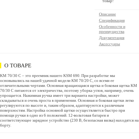
товар!
Описание
Спецификация
Особенности и
преимущества
Документация
Аксессуары
О ТОВАРЕ
KM 70/30 C – это преемник нашего KSM 690. При разработке мы
основывались на нашей удачной модели KM 70/20 C, со всеми ее
отличительными чертами. Основная вращающаяся щетка и боковая щетка KM
70/30 C питаются от электричества, поэтому уборка углов, например, очень
упрощается. Нажимная ручка имеет три варианта настройки, может
складываться и очень проста в применении. Основная и боковая щетки легко
регулируются по высоте и, таким образом, адаптируются к различным
поверхностям. Настройка основной щетки осуществляется быстро при
помощи ручки в одно из 6 положений. 12-вольтовая батарея и
соответствующее зарядное устройство (230 В, безопасная вилка) находятся на
борту.