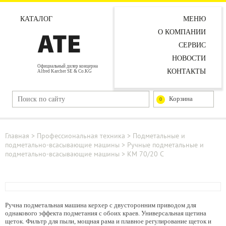
КАТАЛОГ
МЕНЮ
О КОМПАНИИ
СЕРВИС
НОВОСТИ
Официальный дилер концерна
КОНТАКТЫ
Alfred Karcher SE & Co.KG
Корзина
0
Главная
>
Профессиональная техника
>
Подметальные и
подметально-всасывающие машины
>
Ручные подметальные и
подметально-всасывающие машины
>
KM 70/20 C
Ручна подмeтальная машина керхер с двусторонним приводом для
однакового эффекта подметания с обоих краев. Универсальная щетина
щеток. Фильтр для пыли, мощная рама и плавное регулирование щеток и