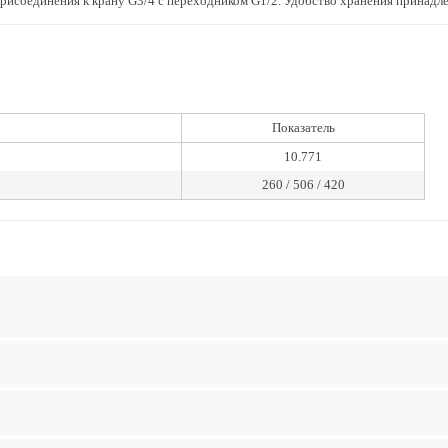
присоединения к крану G3/4 с переходником G1/2. Удобство хранения принадл
Показатель
10.771
260 / 506 / 420