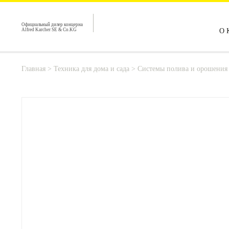
Официальный дилер концерна
Alfred Karcher SE & Co.KG
О 
Главная
>
Техника для дома и сада
>
Системы полива и орошения