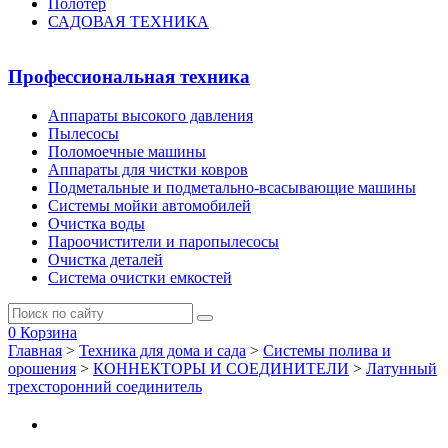
Полотер
САДОВАЯ ТЕХНИКА
Профессиональная техника
Аппараты высокого давления
Пылесосы
Поломоечные машины
Аппараты для чистки ковров
Подметальные и подметально-всасывающие машины
Системы мойки автомобилей
Очистка воды
Пароочистители и паропылесосы
Очистка деталей
Система очистки емкостей
0
Корзина
Главная
>
Техника для дома и сада
>
Системы полива и
орошения
>
КОННЕКТОРЫ И СОЕДИНИТЕЛИ
>
Латунный
трехсторонний соединитель