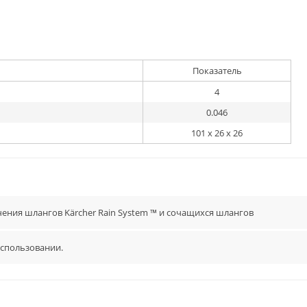
Показатель
4
0.046
101 x 26 x 26
ения шлангов Kärcher Rain System ™ и сочащихся шлангов
использовании.