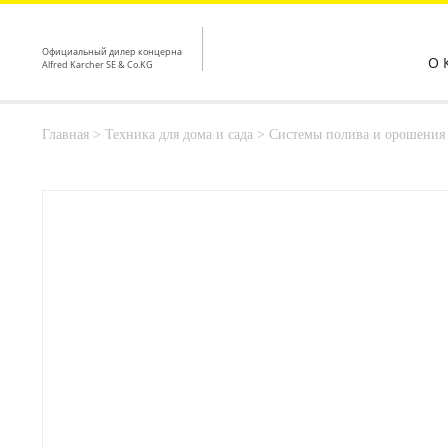
Официальный дилер концерна
О 
Alfred Karcher SE & Co.KG
Главная
>
Техника для дома и сада
>
Системы полива и орошения