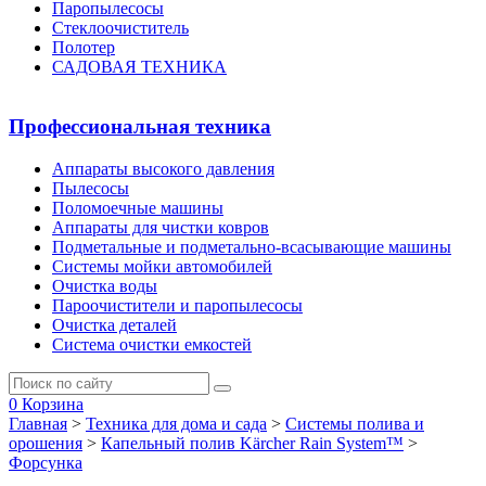
Паропылесосы
Стеклоочиститель
Полотер
САДОВАЯ ТЕХНИКА
Профессиональная техника
Аппараты высокого давления
Пылесосы
Поломоечные машины
Аппараты для чистки ковров
Подметальные и подметально-всасывающие машины
Системы мойки автомобилей
Очистка воды
Пароочистители и паропылесосы
Очистка деталей
Система очистки емкостей
0
Корзина
Главная
>
Техника для дома и сада
>
Системы полива и
орошения
>
Капельный полив Kärcher Rain System™
>
Форсунка