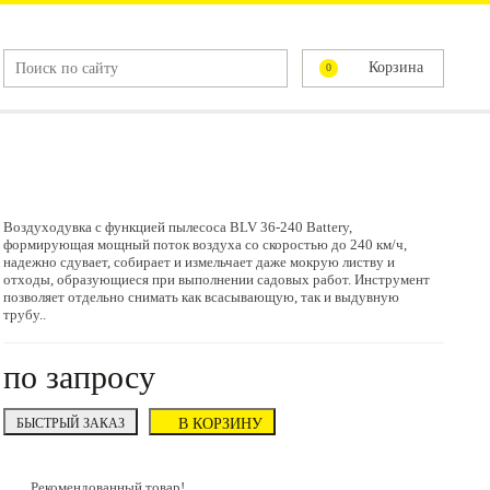
Корзина
0
Воздуходувка с функцией пылесоса BLV 36-240 Battery,
формирующая мощный поток воздуха со скоростью до 240 км/ч,
надежно сдувает, собирает и измельчает даже мокрую листву и
отходы, образующиеся при выполнении садовых работ. Инструмент
позволяет отдельно снимать как всасывающую, так и выдувную
трубу..
по запросу
БЫСТРЫЙ ЗАКАЗ
В КОРЗИНУ
Рекомендованный товар!