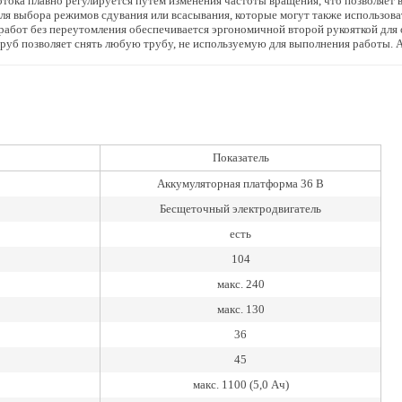
ока плавно регулируется путем изменения частоты вращения, что позволяет 
я выбора режимов сдувания или всасывания, которые могут также использоват
работ без переутомления обеспечивается эргономичной второй рукояткой дл
уб позволяет снять любую трубу, не используемую для выполнения работы. Ак
Показатель
Аккумуляторная платформа 36 В
Бесщеточный электродвигатель
есть
104
макс. 240
макс. 130
36
45
макс. 1100 (5,0 Ач)