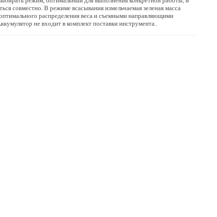
выбирать режим, оптимальный для выполнения конкретной работы, и
ься совместно. В режиме всасывания измельчаемая зеленая масса
я оптимального распределения веса и съемными направляющими
кумулятор не входит в комплект поставки инструмента..