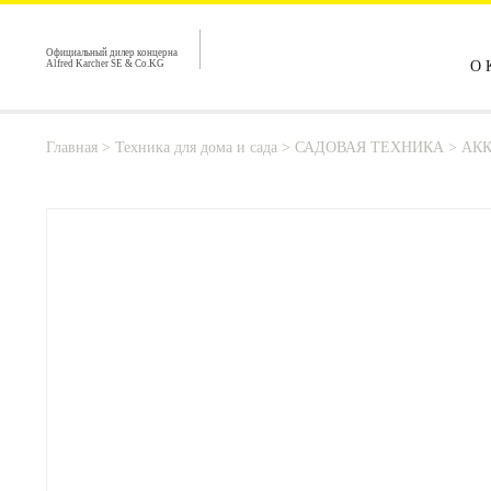
Официальный дилер концерна
Alfred Karcher SE & Co.KG
О 
Главная
>
Техника для дома и сада
>
САДОВАЯ ТЕХНИКА
>
АКК