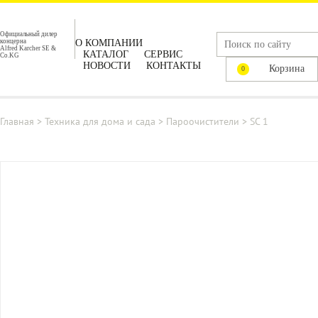
Официальный дилер
концерна
О КОМПАНИИ
Alfred Karcher SE &
КАТАЛОГ
СЕРВИС
Co.KG
НОВОСТИ
КОНТАКТЫ
Корзина
0
Главная
>
Техника для дома и сада
>
Пароочистители
>
SC 1