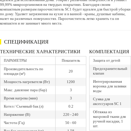
99,99% микроорганизмов на твердых покрытиях. Благодаря своим
компактным размерам пароочиститель SC1 будет идеален для быстрой уборки
по дому. Удаляет загрязнения на кухне и в ванной - краны, душевые кабины,
налет на различных поверхностях. Пароочиститель легко хранить т.к он
компактен и не занимает много места.
СПЕЦИФИКАЦИЯ
ТЕХНИЧЕСКИЕ ХАРАКТЕРИСТИКИ
КОМПЛЕКТАЦИЯ
ПАРАМЕТРЫ
Показатель
Защита от детей
Предохранительный
Производительность по
20
клапан
площади (м²)
Интегрированная
Мощность нагревателя (Вт)
1200
воронка для заливки
Макс. давление пара (бар)
3
воды
Время нагрева (мин)
3
Сумка для
аксессуаров SC 1
Котел / Съемный бак (л)
0.2
Обтяжка из
Напряжение (В)
220 - 240
махровой ткани для
ручной насадки, 1
Частота (Гц)
50 - 60
шт.
Вес без аксессуаров (кг)
1.58