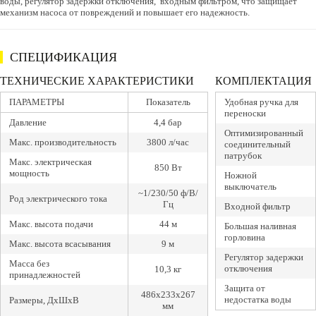
воды, регулятор задержки отключения, входным фильтром, что защищает
механизм насоса от повреждений и повышает его надежность.
СПЕЦИФИКАЦИЯ
ТЕХНИЧЕСКИЕ ХАРАКТЕРИСТИКИ
КОМПЛЕКТАЦИЯ
ПАРАМЕТРЫ
Показатель
Удобная ручка для
переноски
Давление
4,4 бар
Оптимизированный
Макс. производительность
3800 л/час
соединительный
патрубок
Макс. электрическая
850 Вт
мощность
Ножной
выключатель
~1/230/50 ф/В/
Род электрического тока
Гц
Входной фильтр
Макс. высота подачи
44 м
Большая наливная
горловина
Макс. высота всасывания
9 м
Регулятор задержки
Масса без
отключения
10,3 кг
принадлежностей
Защита от
486х233х267
недостатка воды
Размеры, ДхШхВ
мм