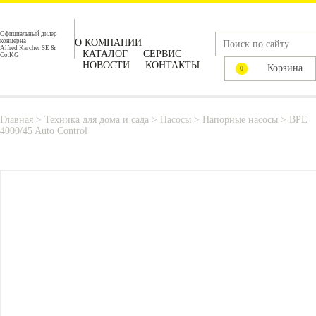
Официальный дилер
концерна
О КОМПАНИИ
Alfred Karcher SE &
КАТАЛОГ
СЕРВИС
Co.KG
НОВОСТИ
КОНТАКТЫ
Корзина
0
Главная
>
Техника для дома и сада
>
Насосы
>
Напорные насосы
>
BPE
4000/45 Auto Control