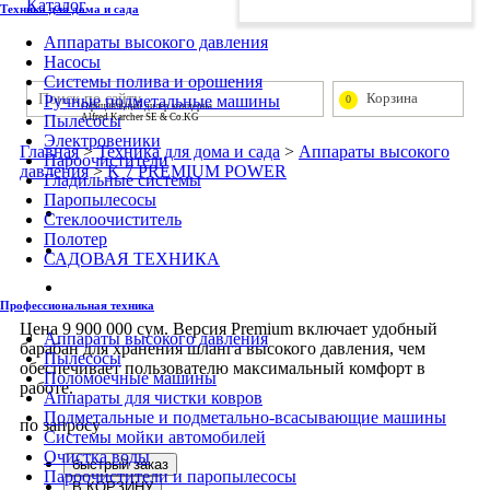
Каталог
Техника для дома и сада
Аппараты высокого давления
Насосы
Системы полива и орошения
Корзина
Ручные подметальные машины
0
Официальный дилер концерна
Пылесосы
Alfred Karcher SE & Co.KG
Электровеники
Главная
>
Техника для дома и сада
>
Аппараты высокого
Пароочистители
давления
>
K 7 PREMIUM POWER
Гладильные системы
Паропылесосы
Стеклоочиститель
Полотер
САДОВАЯ ТЕХНИКА
Профессиональная техника
Цена 9 900 000 сум. Версия Premium включает удобный
Аппараты высокого давления
барабан для хранения шланга высокого давления, чем
Пылесосы
обеспечивает пользователю максимальный комфорт в
Поломоечные машины
работе.
Аппараты для чистки ковров
Подметальные и подметально-всасывающие машины
по запросу
Системы мойки автомобилей
Очистка воды
быстрый заказ
Пароочистители и паропылесосы
В КОРЗИНУ