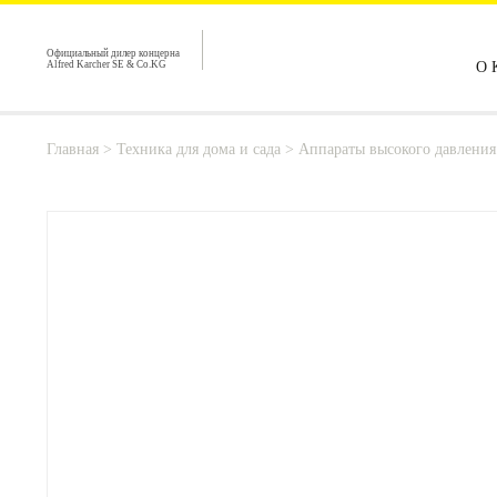
Официальный дилер концерна
Alfred Karcher SE & Co.KG
О 
Главная
>
Техника для дома и сада
>
Аппараты высокого давления