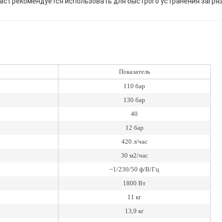
act рекомендуется использовать для быстрого устранения загря
Показатель
110 бар
130 бар
40
12 бар
420 л/час
30 м2/час
~1/230/50 ф/В/Гц
1800 Вт
11 кг
13,9 кг