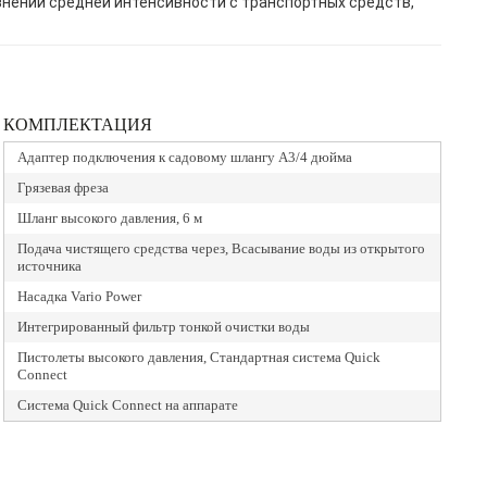
знений средней интенсивности с транспортных средств,
КОМПЛЕКТАЦИЯ
Адаптер подключения к садовому шлангу А3/4 дюйма
Грязевая фреза
Шланг высокого давления, 6 м
Подача чистящего средства через, Всасывание воды из открытого
источника
Насадка Vario Power
Интегрированный фильтр тонкой очистки воды
Пистолеты высокого давления, Стандартная система Quick
Connect
Система Quick Connect на аппарате