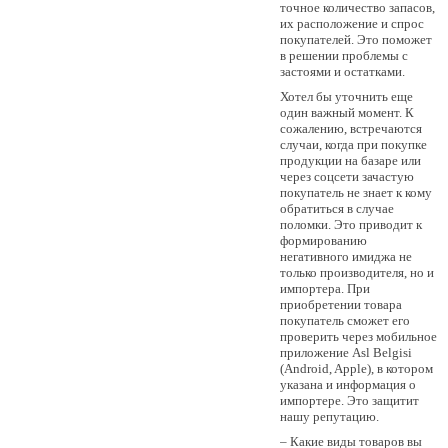
точное количество запасов,
их расположение и спрос
покупателей. Это поможет
в решении проблемы с
застоями и остатками.
Хотел бы уточнить еще
один важный момент. К
сожалению, встречаются
случаи, когда при покупке
продукции на базаре или
через соцсети зачастую
покупатель не знает к кому
обратиться в случае
поломки. Это приводит к
формированию
негативного имиджа не
только производителя, но и
импортера. При
приобретении товара
покупатель сможет его
проверить через мобильное
приложение Asl Belgisi
(Android, Apple), в котором
указана и информация о
импортере. Это защитит
нашу репутацию.
– Какие виды товаров вы