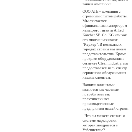
вашей компании?
OOO АТЕ – компания с
огромным опытом работы.
Мы считаемся
официальным импортером
немецкого гиганта Alfred
Kärcher SE. Co. KG или как
его многие называют –
"Керхер". В нескольких
городах страны мы имеем
представительства. Кроме
продажи оборудования в
сегменте Clean Industry, мы
предоставляем весь спектр
сервисного обслуживания
нашим клиентам.
Нашими клиентами
являются как частные
потребители так
практически все
производственные
предприятия нашей страны
–Что вы можете сказать о
системе маркировки,
которая внедряется в
Узбекистане?