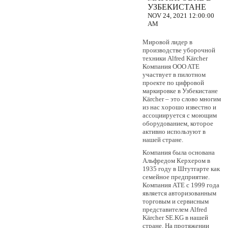
УЗБЕКИСТАНЕ
NOV 24, 2021 12:00:00
AM
Мировой лидер в
производстве уборочной
техники Alfred Kӓrcher
Компания OOO ATE
участвует в пилотном
проекте по цифровой
маркировке в Узбекистане
Kӓrcher – это слово многим
из нас хорошо известно и
ассоциируется с моющим
оборудованием, которое
активно используют в
нашей стране.
Компания была основана
Альфредом Керхером в
1935 году в Штутгарте как
семейное предприятие.
Компания ATE с 1999 года
является авторизованным
торговым и сервисным
представителем Alfred
Kӓrcher SE.KG в нашей
стране. На протяжении