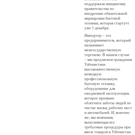
поддержала инициативу
правительства по
внедрению обязательной
маркировки бытовой
техники, которая стартует
уже 1 декабря.
Импортер – это
предприниматель, который
налаживает
межгосударственную
торговлю. В нашем случае
– мы предлагаем гражданам
Узбекистана
высококачественную
немецкую
профессиональную
бытовую технику,
оборудование для
ежедневной эксплуатации,
которое призвано
облегчить заботы людей по
чистке жилья, рабочих мест
и автомобилей. И, конечно
же, мы компания,
выполняющая все
требуемые процедуры при
ввозе товаров в Узбекистан.