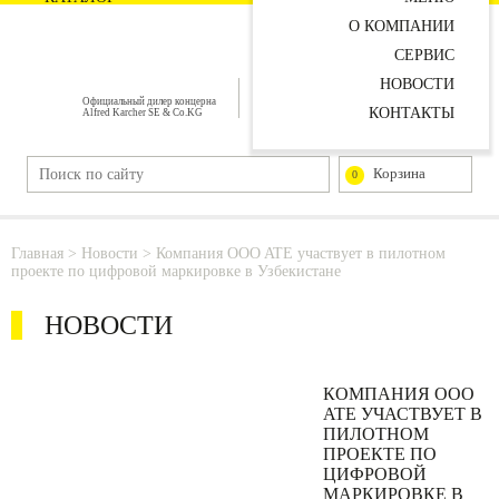
О КОМПАНИИ
СЕРВИС
НОВОСТИ
Официальный дилер концерна
КОНТАКТЫ
Alfred Karcher SE & Co.KG
Корзина
0
Главная
>
Новости
> Компания OOO ATE участвует в пилотном
проекте по цифровой маркировке в Узбекистане
НОВОСТИ
КОМПАНИЯ OOO
ATE УЧАСТВУЕТ В
ПИЛОТНОМ
ПРОЕКТЕ ПО
ЦИФРОВОЙ
МАРКИРОВКЕ В