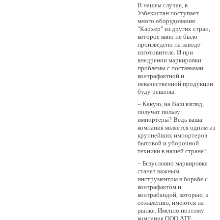
В нашем случае, в
Узбекистан поступает
много оборудования
"Кархер" из других стран,
которое явно не было
произведено на заводе-
изготовителе. И при
внедрении маркировки
проблемы с поставками
контрафактной и
некачественной продукции
буду решены.
– Какую, на Ваш взгляд,
получат пользу
импортеры? Ведь ваша
компания является одним из
крупнейших импортеров
бытовой и уборочной
техники в нашей стране?
– Безусловно маркировка
станет важным
инструментом в борьбе с
контрафактом и
контрабандой, которые, к
сожалению, имеются на
рынке. Именно поэтому
компания OOO АТЕ