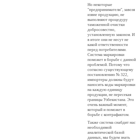
Но некоторые
"предприниматели", завозя
извне продукцию, не
выполняют процедуру
таможенной очистки
добросовестно,
установленную законом. И
в итоге они не несут не
какой ответственности
перед потребителями.
Система маркировки
поможет в борьбе с данной
проблемой. Потому что
согласно существующему
постановлению № 322,
импортеры должны будут
наносить коды маркировки
на каждую единицу
продукции, не пересекая
границы Узбекистана. Это
очень важный момент,
который и поможет в
борьбе с контрафактом.
Также система снабдит нас
необходимой
аналитической базой
данных, мы будем знать