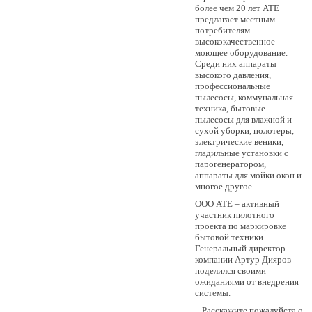
более чем 20 лет АТЕ
предлагает местным
потребителям
высококачественное
моющее оборудование.
Среди них аппараты
высокого давления,
профессиональные
пылесосы, коммунальная
техника, бытовые
пылесосы для влажной и
сухой уборки, полотеры,
электрические веники,
гладильные установки с
парогенератором,
аппараты для мойки окон и
многое другое.
OOO АТЕ – активный
участник пилотного
проекта по маркировке
бытовой техники.
Генеральный директор
компании Артур Дияров
поделился своими
ожиданиями от внедрения
системы.
– Расскажите пожалуйста о