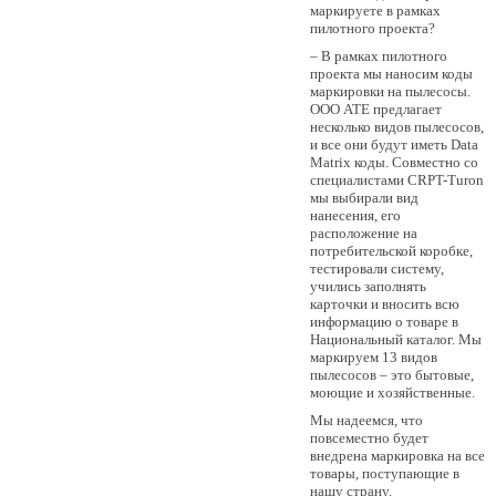
маркируете в рамках
пилотного проекта?
– В рамках пилотного
проекта мы наносим коды
маркировки на пылесосы.
OOO АТЕ предлагает
несколько видов пылесосов,
и все они будут иметь Data
Matrix коды. Совместно со
специалистами CRPT-Turon
мы выбирали вид
нанесения, его
расположение на
потребительской коробке,
тестировали систему,
учились заполнять
карточки и вносить всю
информацию о товаре в
Национальный каталог. Мы
маркируем 13 видов
пылесосов – это бытовые,
моющие и хозяйственные.
Мы надеемся, что
повсеместно будет
внедрена маркировка на все
товары, поступающие в
нашу страну.