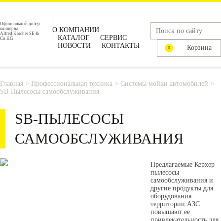
Официальный дилер
концерна
О КОМПАНИИ
Alfred Karcher SE &
КАТАЛОГ
СЕРВИС
Co.KG
НОВОСТИ
КОНТАКТЫ
Корзина
0
Главная
>
Профессиональная техника
>
Системы мойки автомобилей
>
SB-Пылесосы самообслуживания
SB-ПЫЛЕСОСЫ
САМООБСЛУЖИВАНИЯ
Предлагаемые Керхер
пылесосы
самообслуживания и
другие продукты для
оборудования
территории АЗС
повышают ее
привлекательность для