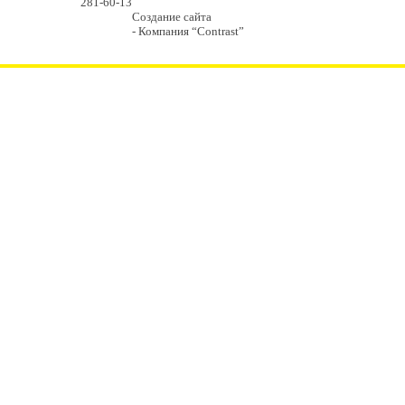
281-60-13
Создание сайта
- Компания “Contrast”