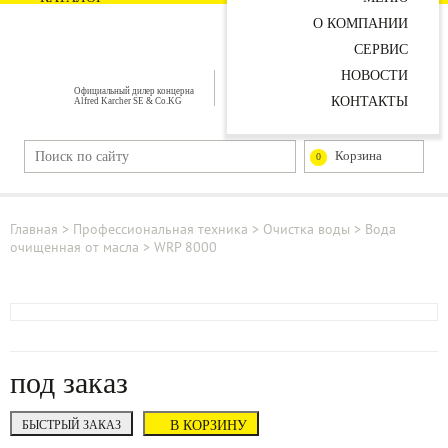
О КОМПАНИИ
СЕРВИС
НОВОСТИ
Официальный дилер концерна
КОНТАКТЫ
Alfred Karcher SE & Co.KG
Корзина
0
Главная
>
Профессиональная техника
>
Очистка воды
>
Вода
очищенная от масла
>
WRP 8000
под заказ
БЫСТРЫЙ ЗАКАЗ
В КОРЗИНУ