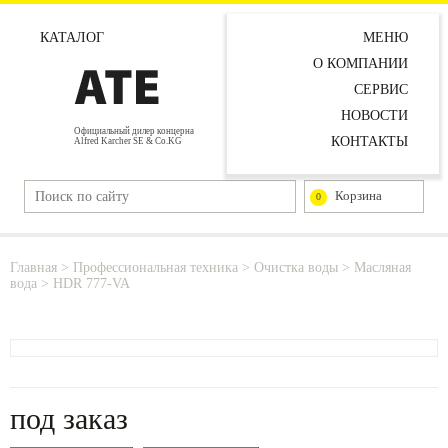
КАТАЛОГ
МЕНЮ
О КОМПАНИИ
СЕРВИС
НОВОСТИ
Официальный дилер концерна
КОНТАКТЫ
Alfred Karcher SE & Co.KG
Корзина
0
Главная
>
Профессиональная техника
>
Очистка воды
>
Масляная
вода
>
HDR 777-VA
под заказ