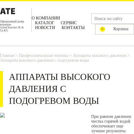
О КОМПАНИИ
Официальный дилер
КАТАЛОГ
СЕРВИС
концерна
НОВОСТИ
КОНТАКТЫ
Alfred Karcher SE &
Корзина
0
Co.KG
Главная
>
Профессиональная техника
>
Аппараты высокого давления
>
Аппараты высокого давления с подогревом воды
АППАРАТЫ ВЫСОКОГО
ДАВЛЕНИЯ С
ПОДОГРЕВОМ ВОДЫ
При равном давлении
чистка горячей водой
обеспечивает еще
лучшие результаты.