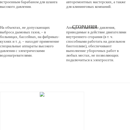
встроенным барабаном для шланга
авторемонтных мастерских, а также
высокого давления.
для клининговых компаний.
СПЕЦИАЛЬНЫЕ
ДВИГАТЕЛИ
АППАРАТЫ
ВНУТРЕННЕГО
СГОРАНИЯ
На объектах, не допускающих
Аппараты высокого давления,
выброса дымовых газов, – в
приводимые в действие двигателями
больницах, бассейнах, на фабриках-
внутреннего сгорания (в т. ч.
кухнях и т. д. – находят применение
способными работать на дизельном
специальные аппараты высокого
биотопливе), обеспечивают
давления с электрическими
выполнение уборочных работ в
водонагревателями.
любых местах, не позволяющих
подключиться к электросети.