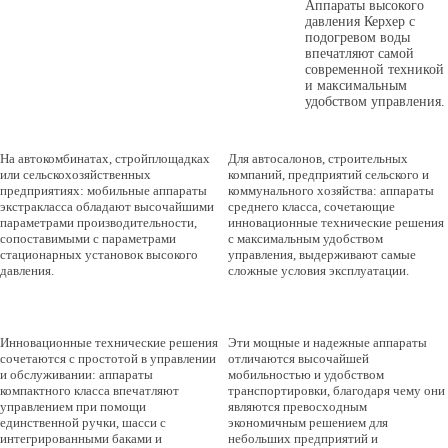
Аппараты высокого
давления Керхер с
подогревом воды
впечатляют самой
современной техникой
и максимальным
СУПЕР КЛАСС
СРЕДНИЙ КЛАСС
удобством управления.
На автокомбинатах, стройплощадках
Для автосалонов, строительных
или сельскохозяйственных
компаний, предприятий сельского и
предприятиях: мобильные аппараты
коммунального хозяйства: аппараты
экстракласса обладают высочайшими
среднего класса, сочетающие
параметрами производительности,
инновационные технические решения
сопоставимыми с параметрами
с максимальным удобством
стационарных установок высокого
управления, выдерживают самые
давления.
сложные условия эксплуатации.
КОМПАКТ КЛАСС
ВЕРТИКАЛЬНЫЕ
АППАРАТЫ
Инновационные технические решения
Эти мощные и надежные аппараты
сочетаются с простотой в управлении
отличаются высочайшей
и обслуживании: аппараты
мобильностью и удобством
компактного класса впечатляют
транспортировки, благодаря чему они
управлением при помощи
являются превосходным
единственной ручки, шасси с
экономичным решением для
интегрированными баками и
небольших предприятий и