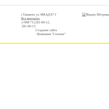
г.Ташкент, ул. МКАД 87 Г
Все контакты
(+998 71) 281-60-12,
281-60-13
Создание сайта
- Компания “Contrast”