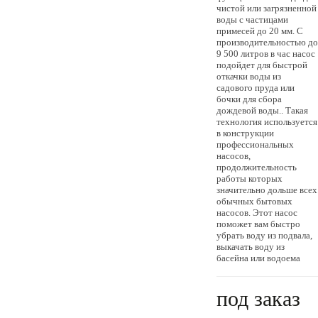
чистой или загрязненной
воды с частицами
примесей до 20 мм. С
производительностью до
9 500 литров в час насос
подойдет для быстрой
откачки воды из
садового пруда или
бочки для сбора
дождевой воды.. Такая
технология используется
в конструкции
профессиональных
насосов,
продолжительность
работы которых
значительно дольше всех
обычных бытовых
насосов. Этот насос
поможет вам быстро
убрать воду из подвала,
выкачать воду из
басейна или водоема
под заказ