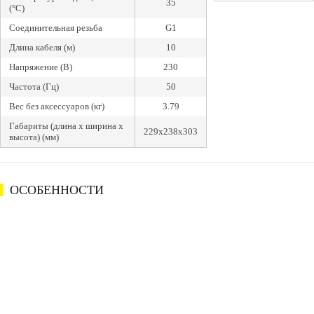
35
(°C)
Соединительная резьба
G1
Длина кабеля (м)
10
Напряжение (В)
230
Частота (Гц)
50
Вес без аксессуаров (кг)
3.79
Габариты (длина х ширина х
229x238x303
высота) (мм)
ОСОБЕННОСТИ