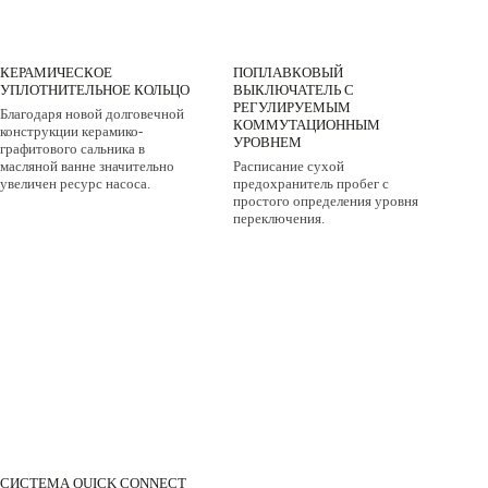
КЕРАМИЧЕСКОЕ
ПОПЛАВКОВЫЙ
УПЛОТНИТЕЛЬНОЕ КОЛЬЦО
ВЫКЛЮЧАТЕЛЬ С
РЕГУЛИРУЕМЫМ
Благодаря новой долговечной
КОММУТАЦИОННЫМ
конструкции керамико-
УРОВНЕМ
графитового сальника в
масляной ванне значительно
Расписание сухой
увеличен ресурс насоса.
предохранитель пробег с
простого определения уровня
переключения.
СИСТЕМА QUICK CONNECT