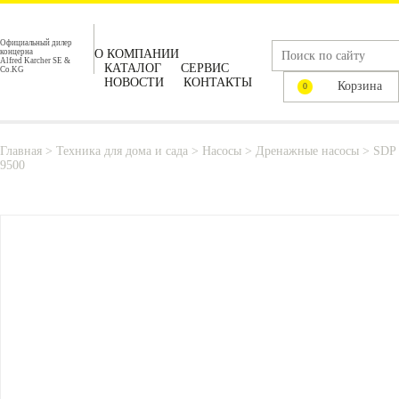
Официальный дилер
концерна
О КОМПАНИИ
Alfred Karcher SE &
КАТАЛОГ
СЕРВИС
Co.KG
НОВОСТИ
КОНТАКТЫ
Корзина
0
Главная
>
Техника для дома и сада
>
Насосы
>
Дренажные насосы
>
SDP
9500