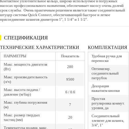
Контактное уплотнительное кольцо, широко используемое в погружных
насосах профессионального назначения, обеспечивает насосу очень долгий
срок службы. Очень практичным решением является также соединительный
штуцер системы Quick Connect, обеспечивающий быстрое и легкое
присоединение шлангов диаметром 1", 1 1/4" и 1 1/2".
СПЕЦИФИКАЦИЯ
ТЕХНИЧЕСКИЕ ХАРАКТЕРИСТИКИ
КОМПЛЕКТАЦИЯ
ПАРАМЕТРЫ
Показатель
Удобная ручка для
переноски
Макс. мощность двигателя
280
Оптимизир.
(Вт)
соединительный
Макс. производительность
патрубок
9500
(л/ч)
Деаэрация
Макс. высота подачи /
нажатием кнопки
6 / 0.6
давление (м/бар)
Простая
Макс. глубина погружения
регулировка коммут.
7
(м)
уровня, да
Макс. размер твердых
Соединительный
20
частиц (мм)
элемент для шланга,
3/4'', 1''
Температура подачи, макс.